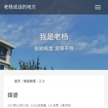
老杨说话的地方
我是老杨
张驰有度 宠辱不惊
首页
情感随笔
正文
媒婆
2011年03月13日
5230点热度
0人点赞
9条评论