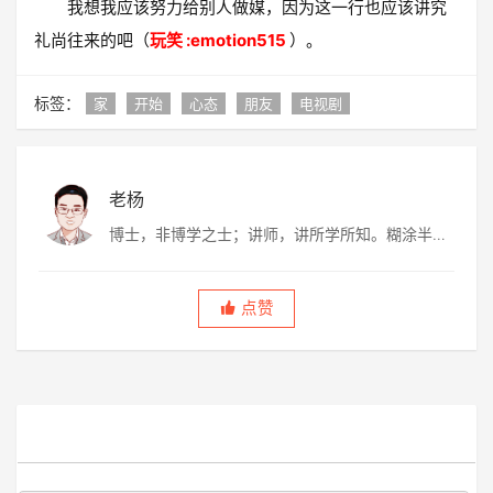
我想我应该努力给别人做媒，因为这一行也应该讲究
礼尚往来的吧（
玩笑 :emotion515
）。
标签：
家
开始
心态
朋友
电视剧
老杨
博士，非博学之士；讲师，讲所学所知。糊涂半
生，虚度半世，唯愿平淡快乐，度过此生。
点赞