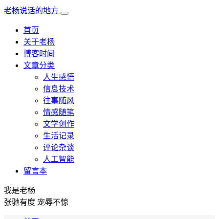
老杨说话的地方
首页
关于老杨
博客时间
文章分类
人生感悟
信息技术
往事随风
情感随笔
文学创作
生活记录
评论杂谈
人工智能
留言本
我是老杨
张驰有度 宠辱不惊