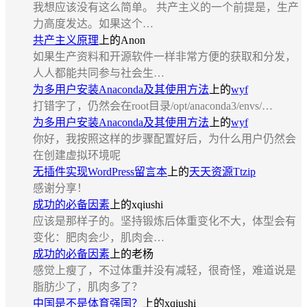
我想应该没有这么简单。 共产主义的一个前提是，生产
力高度发达。如果这个…
共产主义原理
上的
Anon
如果生产资料和开源软件一样非常方便的获取和分发，
人人都能共同参与社会生…
为多用户安装Anaconda及其使用方法
上的
wyf
打错字了，仍然会在root目录/opt/anaconda3/envs/…
为多用户安装Anaconda及其使用方法
上的
wyf
你好，我按照这样的步骤配置好后，为什么用户仍然会
在创建虚拟环境呢
无插件实现WordPress留言本
上的
天天资源Ttzip
感谢分享！
成功的必备因素
上的
xqiushi
应该是那样子的。坚持锻炼后体重变化不大，体型会有
变化：肥肉会少，肌肉会…
成功的必备因素
上的
老杨
感觉上瘦了，不过体重并没有减轻，很奇怪，难道说是
脂肪少了，肌肉多了？
中国是不是体育强国？
上的
xqiushi