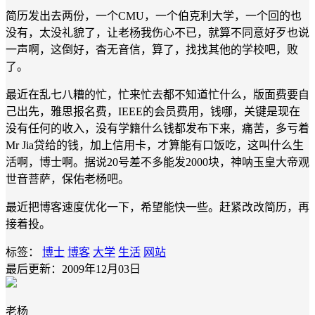
简历发出去两份，一个CMU，一个伯克利大学，一个回的也
没有，太没礼貌了，让老杨我伤心不已，就算不同意好歹也说
一声啊，这倒好，杳无音信，算了，找找其他的学校吧，败
了。
最近在乱七八糟的忙，忙来忙去都不知道忙什么，版面费要自
己出先，雅思报名费，IEEE的会员费用，钱哪，关键是现在
没有任何的收入，没有学籍什么钱都发布下来，痛苦，多亏着
Mr Jia贷给的钱，加上信用卡，才算能有口饭吃，这叫什么生
活啊，博士啊。据说20号差不多能发2000块，神呐玉皇大帝观
世音菩萨，保佑老杨吧。
最近把博客速度优化一下，希望能快一些。赶紧改改简历，再
接着投。
标签：
博士
博客
大学
生活
网站
最后更新：2009年12月03日
老杨