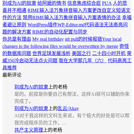
别成为AI的奴隶
给阿嬷的情书
信息焦虑综合症
PUA
人的悲
喜并不相通
RIME输入法万象拼音输入方案更改自定义短语文
件的方法
禁用RIME输入法万象拼音输入方案表情的办法
幸福
者避让原则
WordPress插件WP-Editor.md代码语法无法高亮问
题的解决方案
RIME的自动化配置与同步
你总是有理由
My real birthday
git pull的时候报错Your local
changes to the following files would be overwritten by merge
奇怪
的数据库问题
世界足球发展浅析
美国之行
二十四小时开机
荣
威350冷启动无法点火问题
我在大学那几年（六）
代码高亮工
具推荐
最新评论
别成为AI的奴隶
上的
老杨
是的。前提是你要自己有想法，这样AI就可以辅助你来
完成了。
别成为AI的奴隶
上的
乱云/Akay
AI对于我这样的文科生来说，有个极大的好处是可以帮
我完成程序员的工作，…
共产主义原理
上的
老杨