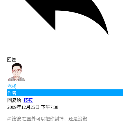
回复
老杨
作者
回复给
铵铵
2009年12月25日 下午7:38
@铵铵
在国外可以把你封掉，还是没辙