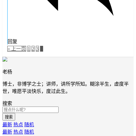
回复
« 上一页
1
2
3
4
老杨
博士，非博学之士；讲师，讲所学所知。糊涂半生，虚度半
世，唯愿平淡快乐，度过此生。
搜索
搜索
最新
热点
随机
最新
热点
随机