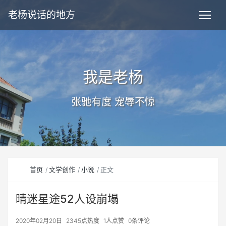
老杨说话的地方
我是老杨
张驰有度 宠辱不惊
首页
文学创作
小说
正文
晴迷星途52人设崩塌
2020年02月20日
2345点热度
1人点赞
0条评论