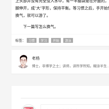
上头部并没有完全没入水中，有一半脑袋是在外面的，
脚伸开，成“大”字形，保持平衡。等习惯之后，手开
换气，就可以游了。
下一篇写怎么换气。
标签：
习惯
学习
开始
游泳
老杨
博士，非博学之士；讲师，讲所学所知。糊涂半生
虚度半世，唯愿平淡快乐，度过此生。