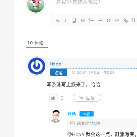
{}
10
评论
Hope
游客
2010年5月5日 下午2:28
写游泳写上瘾来了，哈哈
0
回复
老杨
作者
Hope
回复给
@Hope
就会这一点，赶紧写完