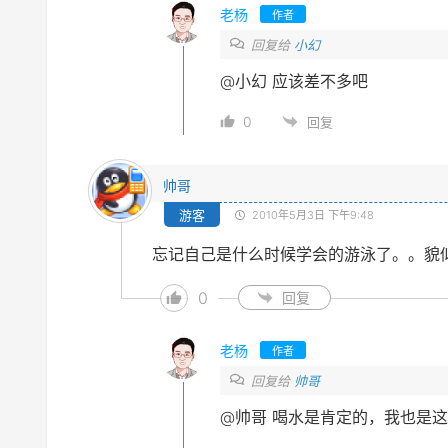
老杨
作者
回复给
小幻
@小幻
应该差不多吧
0
回复
帅哥
游客
2010年5月3日 下午9:48
忘记自己是什么时候学会的游泳了。。貌
0
回复
老杨
作者
回复给
帅哥
@帅哥
喝水是肯定的，我也是这