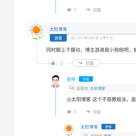
0
回复
太阳博客
游客
2010年5月5日 上午6:16
同时脚上下摆动，博主游滴是小狗刨吧，
0
回复
老杨
作者
回复给
太阳博客
@太阳博客
这个不是教蛙泳，是
0
回复
太阳博客
游客
回复给
老杨