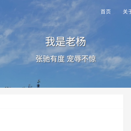
首页
关
我是老杨
张驰有度 宠辱不惊