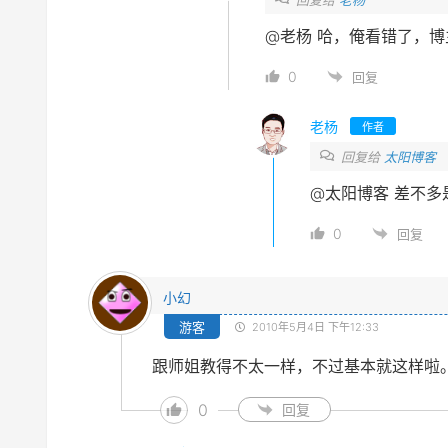
@老杨
哈，俺看错了，博
0
回复
老杨
作者
回复给
太阳博客
@太阳博客
差不多
0
回复
小幻
游客
2010年5月4日 下午12:33
跟师姐教得不太一样，不过基本就这样啦
0
回复