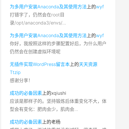
为多用户安装Anaconda及其使用方法
上的
wyf
打错字了，仍然会在root目
录/opt/anaconda3/envs/…
为多用户安装Anaconda及其使用方法
上的
wyf
你好，我按照这样的步骤配置好后，为什么用户
仍然会在创建虚拟环境呢
无插件实现WordPress留言本
上的
天天资源
Ttzip
感谢分享！
成功的必备因素
上的
xqiushi
应该是那样子的。坚持锻炼后体重变化不大，体
型会有变化：肥肉会少，肌肉会…
成功的必备因素
上的
老杨