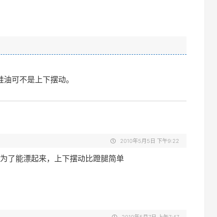
蛙油可不是上下摆动。
2010年5月5日 下午9:22
为了能漂起来，上下摆动比蹬腿简单