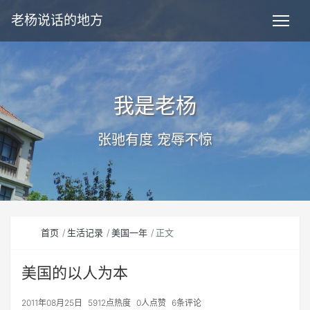
老杨说话的地方
我是老杨
张驰有度 宠辱不惊
首页
生活记录
美国一年
正文
美国的以人为本
2011年08月25日
5912点热度
0人点赞
6条评论