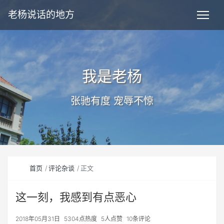
老杨说话的地方
我是老杨
张驰有度 宠辱不惊
首页
评论杂谈
正文
这一刻，我感到有点恶心
2018年05月31日
5304点热度
5人点赞
10条评论