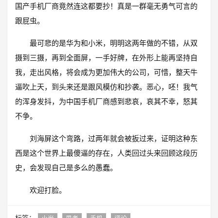
国产手机厂商竟然连这都要抄！真是一群毫无勇气可言的
跟屁虫。
最可悲的是华为和小米，明明这两年做的不错，从双
摄到三摄，再到全面屏，一手好牌，在外形上能再坚持自
我，走出风格，将会成为更加伟大的公司，可惜，整天牛
逼吹上天，到头来还是跟风模仿和抄袭。恶心，呸！我气
的浑身发抖，为中国手机厂商感到悲哀，哀其不幸，怒其
不争。
刘海屏这个弯路，过两年就会被扳过来，证明这种东
西是这个世界上最傻逼的存在，人类回过头来回顾这段历
史，会发现自己是多么的愚蠢。
欢迎打脸。
标签：