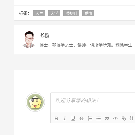
标签：
人生
大学
潜规则
爱情
老杨
博士，非博学之士；讲师，讲所学所知。糊涂半生
虚度半世，唯愿平淡快乐，度过此生。
{}