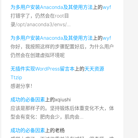
为多用户安装Anaconda及其使用方法
上的
wyf
打错字了，仍然会在root目
录/opt/anaconda3/envs/…
为多用户安装Anaconda及其使用方法
上的
wyf
你好，我按照这样的步骤配置好后，为什么用户
仍然会在创建虚拟环境呢
无插件实现WordPress留言本
上的
天天资源
Ttzip
感谢分享！
成功的必备因素
上的
xqiushi
应该是那样子的。坚持锻炼后体重变化不大，体
型会有变化：肥肉会少，肌肉会…
成功的必备因素
上的
老杨