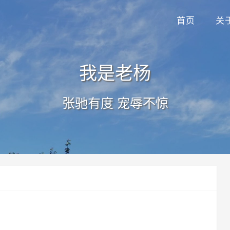
首页
关
我是老杨
张驰有度 宠辱不惊