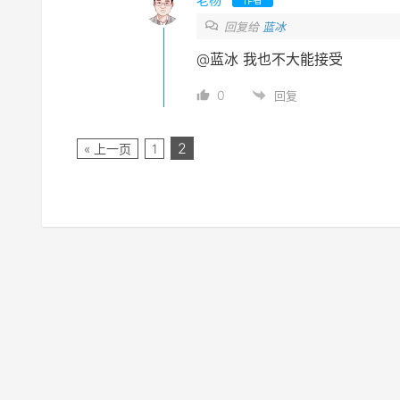
回复给
蓝冰
@蓝冰
我也不大能接受
0
回复
2
« 上一页
1