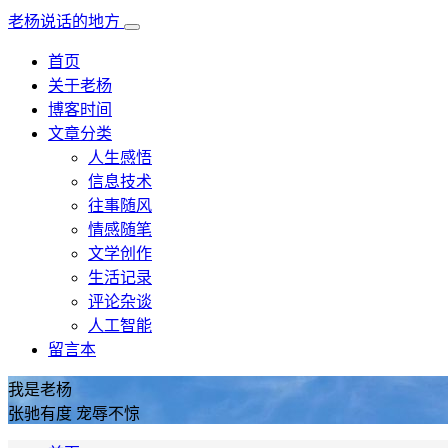
老杨说话的地方
首页
关于老杨
博客时间
文章分类
人生感悟
信息技术
往事随风
情感随笔
文学创作
生活记录
评论杂谈
人工智能
留言本
我是老杨
张驰有度 宠辱不惊