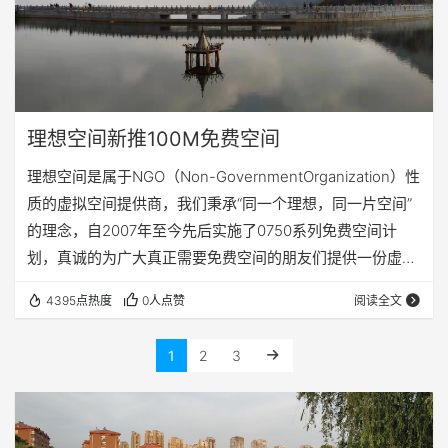
理想空间新推100M免费空间
理想空间是属于NGO（Non-GovernmentOrganization）性
质的虚拟空间提供商，我们秉承“同一个理想，同一片空间”
的理念，自2007年至今先后实施了0750系列免费空间计
划，真诚的为广大真正需要免费空间的朋友们提供一份虚拟
空间。现阶段正在实施的是0750-5计划！ 免费空间详情如
4395点热度
0人点赞
阅读全文
下： 1.所有免费空间和收费空间一样，均采购自国外专业收
费虚拟主机提供商，非常稳定！ 2.空间大小（100-
1
2
3
300M）、流量（2-10G）、服务器操作系统linux、支持
php,zend,cgi等、数据库mysql，用户（…