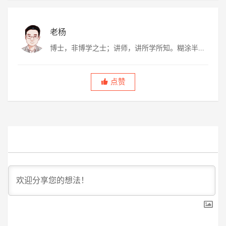
老杨
博士，非博学之士；讲师，讲所学所知。糊涂半
生，虚度半世，唯愿平淡快乐，度过此生。
点赞