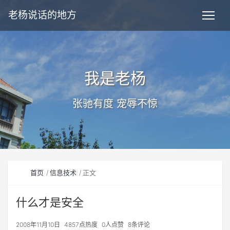
老杨说话的地方
我是老杨
张驰有度 宠辱不惊
首页
信息技术
正文
什么才是安全
2008年11月10日
4857点热度
0人点赞
8条评论