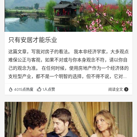
只有安居才能乐业
这篇文章，写我对房子的看法。 我本非经济学家，大多观点
难保公正与客观，如果不对或与你本身观念不符，请以你自
己的观念为准。 在任何时候，使用房地产作为一个经济体的
支柱型产业，都不是一个明智的选择，但不得不说，它对经
济的拉动，却有着立竿见影的效果。 我是当前房产现象的坚
4015点热度
1人点赞
阅读全文
决反对者，我认为房价太高了。我因为学历还算高，申请到
一套人才公寓住房，属于定向限价房吧，是为了解决岳父岳
母的住房问题。而我和夫人，至今仍然在租房。我把我的观
点总结下。 我自认为是一个高学历的科研人才，虽然没有什
么才能，但是学位和学历都还在，像我这样一个努…