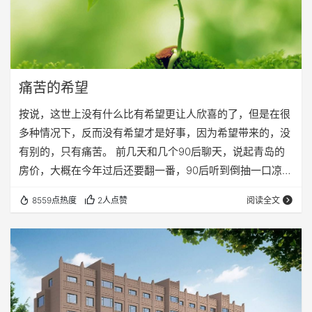
痛苦的希望
按说，这世上没有什么比有希望更让人欣喜的了，但是在很
多种情况下，反而没有希望才是好事，因为希望带来的，没
有别的，只有痛苦。 前几天和几个90后聊天，说起青岛的
房价，大概在今年过后还要翻一番，90后听到倒抽一口凉
气，别说90后，即便是我这个80后，当前的房价对我来说
8559点热度
2人点赞
阅读全文
也不低，跟别提再翻一番了。可是我对他们说，这对你们来
说恰恰是好事，因为房价高到你没有任何希望可以买得起，
那就干脆不买了，这样反而更好，不像我们80后，房价正好
处于能够买得起还买不起之间，结果把全部家当换了套房
子，在北京的，甚至把双方父母的全部家当也拿出来买…