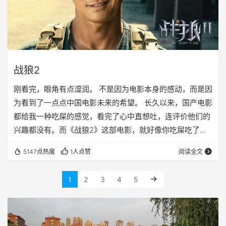
战狼2
刚看完，眼角有点湿润。 不是因为电影本身的感动，而是因
为看到了一点点中国电影未来的希望。 长久以来，国产电影
都给我一种吃屎的感觉，看完了心中直想吐，连评价他们的
兴趣都没有。而《战狼2》这部电影，就好像你吃屎吃了好
多年，突然有个人，给你端上来一盘西红柿炒鸡蛋。这菜不
5147点热度
1人点赞
阅读全文
是特别好的菜，可能鸡蛋还有点少，盐放的有点多，吃起来
有点齁得慌，但是好歹是盘能吃的菜。 我在豆瓣短评上说：
1
2
3
4
5
这可能是中国第一部符合全世界主流价值观，所有人都能看
懂的，中规中矩的电影。也是中国目前为止最接近美国乃至
全世界电影工业标准的电影。 其实，拍电影这事儿…