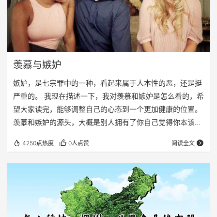
羡慕与嫉妒
嫉妒，是七宗罪中的一种，看起来属于人本性的恶，还是挺
严重的。 我现在描述一下，我对羡慕和嫉妒是怎么看的，希
望大家读完，能够调整自己的心态到一个更加健康的位置。
羡慕和嫉妒的源头，大概是别人拥有了你自己觉得你本该拥
有，却没有拥有的东西。根据程度不同，分为羡慕嫉妒恨，
4250点热度
0人点赞
阅读全文
逐渐递增。如果到恨这个级别，基本说明已经深入骨髓了。
实际上，羡慕和嫉妒，完全是不必要的。为什么呢？我来分
析一下。 第一、这世界上没有最高，只有更高。你羡慕甲，
甲还要嫉妒乙，乙呢，又因为嫉妒去恨丙，因为每个人都不
可能拥有所有的东西，也无法赚完所有的钱，所以…