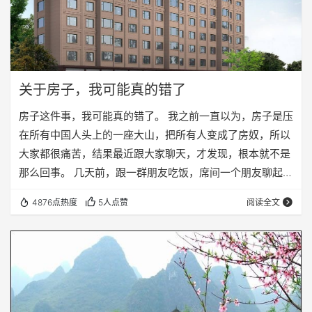
关于房子，我可能真的错了
房子这件事，我可能真的错了。 我之前一直以为，房子是压
在所有中国人头上的一座大山，把所有人变成了房奴，所以
大家都很痛苦，结果最近跟大家聊天，才发现，根本就不是
那么回事。 几天前，跟一群朋友吃饭，席间一个朋友聊起房
子来。一个朋友指着另外一个说：你都三套房子了，估值有
4876点热度
5人点赞
阅读全文
千万了吧？（我在青岛，房价没有那么夸张）。朋友虽然脸
上未露出欣喜之色，可话语之间时刻透漏出骄傲，说：都是
刚需，都是刚需。然后说起他买房子的经历，说，我年轻的
时候，傻，领导跟我说让我买房子，我说我才不买呢，明年
房价就要腰斩，过了两年领导还是让我买房子，我说不…