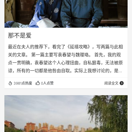
那不是爱
最近在夫人的推荐下，看完了《延禧攻略》，写两篇与此相
关的文章。 第一篇主要写袁春望与魏璎珞。 首先，我的观
点一贯明确，袁春望这个人心理扭曲，自私狠毒，无法被原
谅，所有的一切都是他咎由自取。实际上我想讨论的，是另
外一个引申话题。那就是，到底什么才是爱。 袁春望对璎
3981点热度
0人点赞
阅读全文
珞，那根本不是爱，是彻彻底底的自私自利，完全为了自
己。 因爱生恨的故事，我们听了很多，大多数就是之前这女
的本来是要爱我的，后来变心了，喜欢上了别人，我之前爱
她，现在我恨她，恨不得弄死她。大多数剧本就是这样的，
可是这种剧本，根本就不能算是爱情故事，因为根本没有…