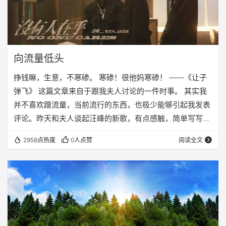
向流量低头
挣钱嘛，生意，不寒碜。 寒碜！很他妈寒碜！ ——《让子
弹飞》 这篇文章来自于跟我夫人讨论的一件时事。 其实我
并不喜欢蹭流量，当前流行的东西，也极少能够引起我发表
评论。昨天和夫人谈起汪峰的新歌，有点感触，简单写写。
事情的起因，是汪峰发表了一首新歌，叫做《没有人在
2958点热度
0人点赞
阅读全文
乎》。在这首歌中，汪峰一改嘶吼摇滚的音乐风格，玩起了
说唱。事实上，我对说唱没有任何反感，这种形式应该是众
多音乐风格的一种补充。可问题是，并不能所有的音乐，都
去说唱吧？当然，最近说唱很火，大家就喜欢所谓的“燃、
炸”，恨不得所有的音乐都去说唱了。其实我认为，说唱…