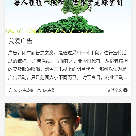
我爱广告
广告，即广而告之之意。是通过采用一种手段，进行宣传活
动的统称。 广告活动，古而有之，非今日独有。从挑着扁担
的卖货郎的吆喝，到今天电视上的明星代言，都可以认为是
广告活动，只是范围大小不同而已。 时至今日，商业活动日
渐成熟，广告作为商业行为中重要的一环，可谓铺天盖地随
5787点热度
1人点赞
阅读全文
处可见，很多人对广告是反感的，而我却喜欢广告。我喜欢
广告的原因是，广告给人更多的选择。 将广告运用的淋漓尽
致的，第一要数电视台，第二要数Google。这两者，都有
一个很明显的特点，那就是完全依赖于广告，将自己的主打
产品变成免费的，提供给每个人。这样，只要你…