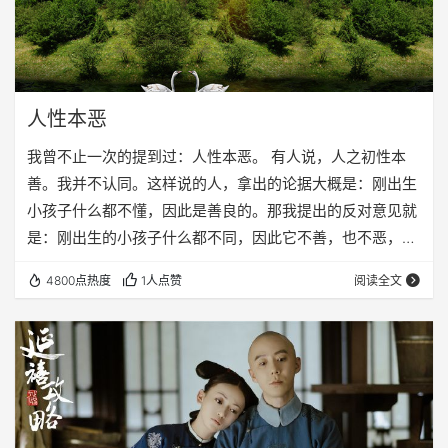
人性本恶
我曾不止一次的提到过：人性本恶。 有人说，人之初性本
善。我并不认同。这样说的人，拿出的论据大概是：刚出生
小孩子什么都不懂，因此是善良的。那我提出的反对意见就
是：刚出生的小孩子什么都不同，因此它不善，也不恶，可
是等它长大了，什么都懂了，就会变恶了，因为这就是世界
4800点热度
1人点赞
阅读全文
教会它的，自私贪婪才能生存。这世界上，资源就这么多，
任何物种为了生存，都需要抢夺资源。饥饿的时候抢粮食，
生病的时候抢病床，为了生存，获得自己所需的物资，人是
什么事情都干的出来的。 人有恻隐之心，这没错。人的恻隐
之心在什么时候发挥作用呢？你同情的这个人跟你没有任…