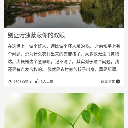
别让污浊蒙蔽你的双眼
在这世上，做个好人，远比做个坏人难的多。 之前知乎上有
个问题，说为什么农村出来的穷苦孩子，大多数无法飞黄腾
达。大概是这个意思吧，记不清了。其实对于这个问题，我
还是有点发言权的。 我就是农村穷苦孩子出身，算是所谓的
标准的凤凰男吧，学历高，工作单位好，在别人眼中似乎是
4803点热度
3人点赞
阅读全文
已经飞黄腾达的人物，可是只有我知道，我还差的很远，为
什么没有像别人一样飞黄腾达呢？心中就一个字：怕。 从小
到大，经历了很多事。有一个结论，从我的角度出发，是对
的，虽然我不知道是不是放之四海而皆准，但是至少我看到
的，都是这样的，那就是，凡是飞黄腾达的，大多数…