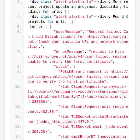
<
div 
class
=
"alert alert-info"
><
/div
>
: More re
cent project update 
in
 progress, discarding fi
ndings 
for
 urls: 
[]
<
div 
class
=
"alert alert-info"
><
/div
>
: Found 
0
projects 
for
 urls: 
[]
[
error
]
: 
{
"userMessage"
: 
"Request failed: Ca
n't add GitLab account for https://git.yangyq.
net. Check your instance URL and network conne
ction."
,
"errorMessage"
: 
"request to http
s://git.yangyq.net/api/v4/user failed, reason: 
unable to verify the first certificate"
,
"stack"
: 
[
"FetchError: request to https://
git.yangyq.net/api/v4/user failed, reason: una
ble to verify the first certificate"
,
"\tat ClientRequest.<anonymous> 
(c:\\Users\\Yongquan\\.vscode\\extensions\\git
lab.gitlab-workflow-3.47.2\\out\\extension.js:
4:338866)"
,
"\tat ClientRequest.emit (node:e
vents:402:35)"
,
"\tat TLSSocket.socketErrorListe
ner (node:_http_client:447:9)"
,
"\tat TLSSocket.emit (node:event
s:390:28)"
,
"\tat emitErrorNT (node:interna