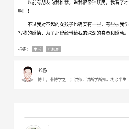
以前有朋友向我推荐，说我很像钟跃民，我看了才
啊！！
不过我对不起的女孩子也确实有一些，有些被我伤
写我的感情，为了那曾经带给我的深深的眷恋和感动。
标签：
生活
电视剧
老杨
博士，非博学之士；讲师，讲所学所知。糊涂半生
虚度半世，唯愿平淡快乐，度过此生。