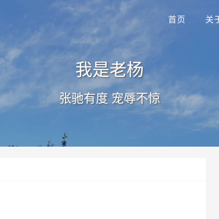
首页
关
我是老杨
张驰有度 宠辱不惊