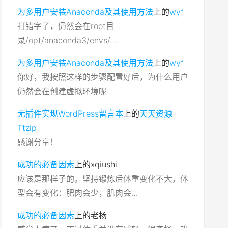
为多用户安装Anaconda及其使用方法
上的
wyf
打错字了，仍然会在root目
录/opt/anaconda3/envs/…
为多用户安装Anaconda及其使用方法
上的
wyf
你好，我按照这样的步骤配置好后，为什么用户
仍然会在创建虚拟环境呢
无插件实现WordPress留言本
上的
天天资源
Ttzip
感谢分享！
成功的必备因素
上的
xqiushi
应该是那样子的。坚持锻炼后体重变化不大，体
型会有变化：肥肉会少，肌肉会…
成功的必备因素
上的
老杨