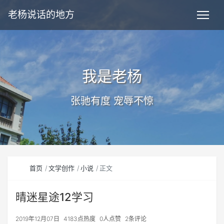
老杨说话的地方
我是老杨
张驰有度 宠辱不惊
首页
文学创作
小说
正文
晴迷星途12学习
2019年12月07日
4183点热度
0人点赞
2条评论