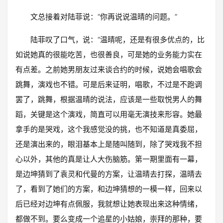
文总接着对陆菲说：“你再说说温晴的问题。”
陆菲叹了口气，说：“温晴呢，还是有很多优点的，比
如说她真的很能吃苦，也很善良，可是她的业务能力实在
有点差。之前她男朋友过来谈合约的时候，说她会唱歌会
跳舞，演戏也不错。可是后来证明，唱歌，不过是不跑调
罢了，跳舞，根据温晴的说法，应该是一些取悦男人的舞
蹈，关键是这个演戏，简直可以用毫无演技来形容。她最
拿手的是哭戏，这个我感觉没的挑，也不知道是真委屈，
还是演出来的，眼泪基本上是随叫随到，除了哭戏我不担
心以外，其他的真是让人大伤脑筋。第一期里面有一幕，
是边坤猜到了袁灵和代曼的方案，让温晴去打探，温晴去
了，看到了她们的方案，和边坤猜想的一模一样，回来以
后已经对边坤有点佩服，我就想让她表现出来这种情绪，
都做不到。要么变成一个追星的小姑娘，崇拜的那种，要