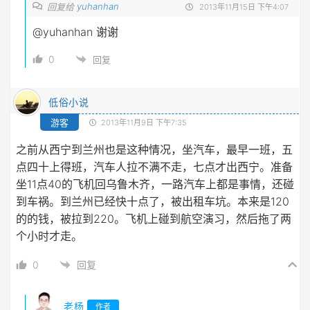
yuhanhan
回复给
2013年11月15日 下午4:07
@yuhanhan
谢谢
0
回复
低俗小说
游客
2013年11月9日 下午7:35
之前从西宁到兰州也是这种情况，坐汽车，最早一班，五
点四十上得班，汽车人拉不满不走，七点才出西宁。准备
坐11点40的飞机回乌鲁木齐，一路汽车上都是事情，还碰
到车祸。到兰州已经快十点了，被出租车坑。本来是120
的的钱，被拉到220。飞机上碰到航空演习，然后拖了两
个小时才走。
0
回复
老杨
作者