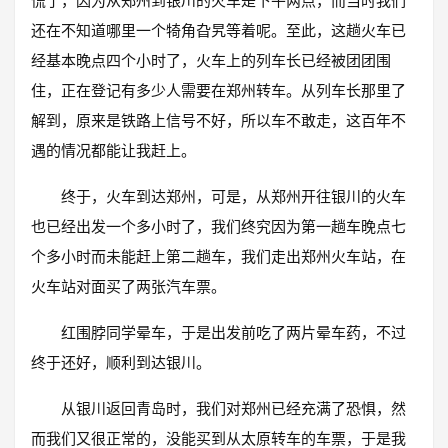
慌了，因为从郑州到银川的火车是下午两点，而当时我们
还在不知道哪里一个犄角旮旯等着呢。至此，这趟火车已
经基本晚点四个小时了，火车上的列车长已经被团团围
住，正在登记有多少人需要在郑州转车。从列车长那里了
解到，原来是铁路上信号不好，所以车不敢走，这百年不
遇的情况都能让我赶上。
终于，火车到达郑州，可是，从郑州开往银川的火车
也已经出发一个多小时了，我们终究因为第一趟车晚点七
个多小时而未能赶上第二趟车，我们走出郑州火车站，在
火车站对面买了两张汽车票。
红围脖同学晕车，于是出发前吃了两片晕车药，不过
终于还好，顺利到达银川。
从银川返回青岛时，我们对郑州已经充满了恐惧，然
而我们又很正常的，没能买到从太原转车的车票，于是我