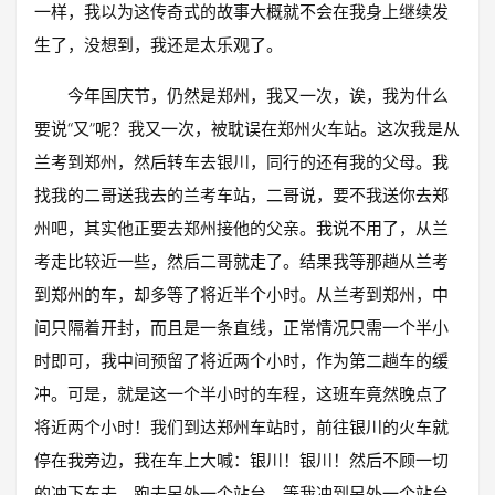
一样，我以为这传奇式的故事大概就不会在我身上继续发
生了，没想到，我还是太乐观了。
今年国庆节，仍然是郑州，我又一次，诶，我为什么
要说“又”呢？我又一次，被耽误在郑州火车站。这次我是从
兰考到郑州，然后转车去银川，同行的还有我的父母。我
找我的二哥送我去的兰考车站，二哥说，要不我送你去郑
州吧，其实他正要去郑州接他的父亲。我说不用了，从兰
考走比较近一些，然后二哥就走了。结果我等那趟从兰考
到郑州的车，却多等了将近半个小时。从兰考到郑州，中
间只隔着开封，而且是一条直线，正常情况只需一个半小
时即可，我中间预留了将近两个小时，作为第二趟车的缓
冲。可是，就是这一个半小时的车程，这班车竟然晚点了
将近两个小时！我们到达郑州车站时，前往银川的火车就
停在我旁边，我在车上大喊：银川！银川！然后不顾一切
的冲下车去，跑去另外一个站台。等我冲到另外一个站台