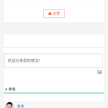
生，虚度半世，唯愿平淡快乐，度过此生。
点赞
3
评论
海涛