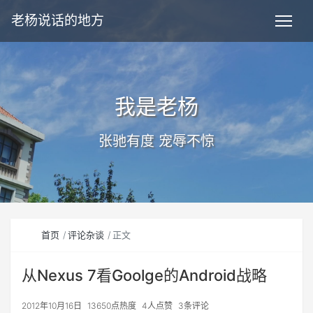
老杨说话的地方
我是老杨
张驰有度 宠辱不惊
首页
评论杂谈
正文
从Nexus 7看Goolge的Android战略
2012年10月16日
13650点热度
4人点赞
3条评论