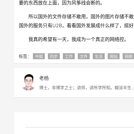
要的东西放在上面，因为风筝线会断的。
所以国外的文件存储不敢用，国外的图片存储不敢
国外的服务只有U2B，看看国外发展成什么样了，挺好
我真的希望有一天，我成为一个真正的网络控。
标签：
中国
同步
工作
文件
生活
网站
网络
老杨
博士，非博学之士；讲师，讲所学所知。糊涂半生
虚度半世，唯愿平淡快乐，度过此生。