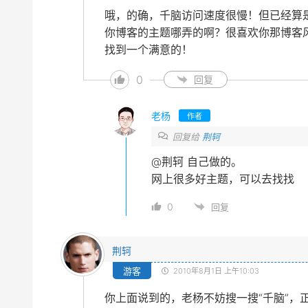
哦，的确，千脑访问速度很慢！但已经算
你博客的主题哪弄的啊？很喜欢你那博客
找到一个满意的！
0
回复
老杨
作者
回复给
荆轲
@荆轲
自己做的。
网上很多好主题，可以去找找
0
回复
荆轲
游客
2010年8月1日 上午10:03
你上面说到的，老杨不妨搜一搜“千脑”，