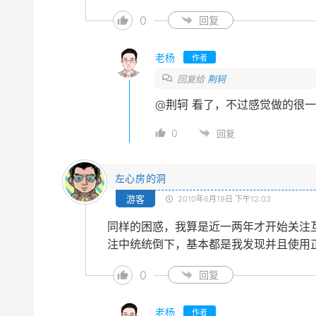
0
回复
老杨
作者
回复给
荆轲
@荆轲
看了，不过感觉做的很一
0
回复
左心房的洞
游客
2010年6月19日 下午12:03
同样的困惑，我算是近一两年才开始关注
注中统统倒下，基本都是我发现并且使用
0
回复
老杨
作者