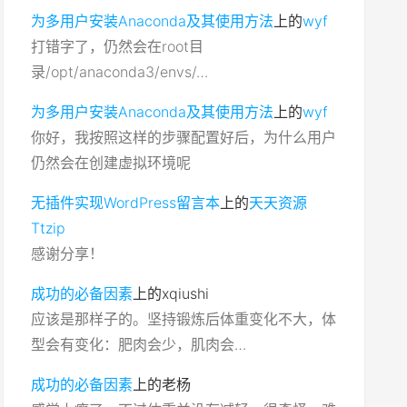
为多用户安装Anaconda及其使用方法
上的
wyf
打错字了，仍然会在root目
录/opt/anaconda3/envs/…
为多用户安装Anaconda及其使用方法
上的
wyf
你好，我按照这样的步骤配置好后，为什么用户
仍然会在创建虚拟环境呢
无插件实现WordPress留言本
上的
天天资源
Ttzip
感谢分享！
成功的必备因素
上的
xqiushi
应该是那样子的。坚持锻炼后体重变化不大，体
型会有变化：肥肉会少，肌肉会…
成功的必备因素
上的
老杨