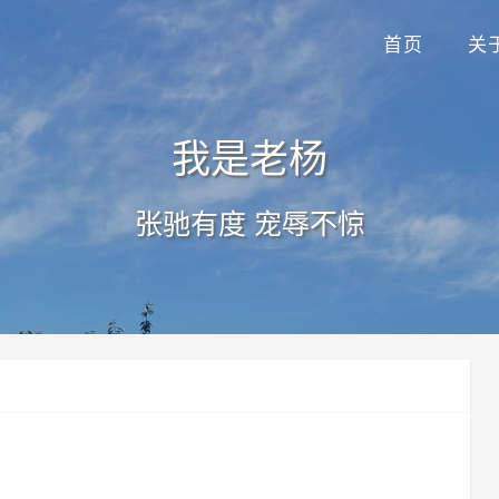
首页
关
我是老杨
张驰有度 宠辱不惊