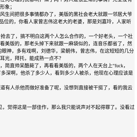
形象；
风生间把很多事情都办了，美版的黑社会老大就跟一邻居大爷
是有品位的，你看人家曾志伟这老大的老婆，那是刘嘉玲，人家听
给抢去了，搞不明白这两个人怎么合作的，一个好老头，一个社
看美版的，那老头掉下来就跟一麻袋似的，连音乐都省了，然
秋生的眼神，多有戏啊，刘德华，梁朝伟，曾志伟，在这短短的几分
耳光，拜托，能成熟一点不？
简直帅呆酷毙了，再看看美版的，两个人在天台上“fuck，
得有多深啊，他杀了多少人，看到多少人被杀，他现在心理应该是
早知道有人杀他而做好准备了呢，没想到直接被干挺了，看的我云
见，觉得这是一部佳作，那么我只能说声对不起得罪了。没看过