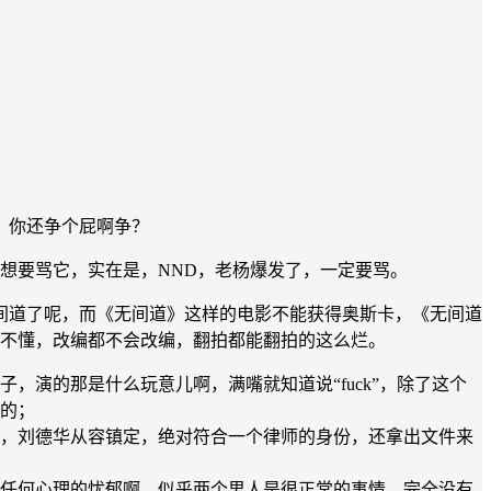
，你还争个屁啊争？
住想要骂它，实在是，NND，老杨爆发了，一定要骂。
间道了呢，而《无间道》这样的电影不能获得奥斯卡，《无间道
看不懂，改编都不会改编，翻拍都能翻拍的这么烂。
演的那是什么玩意儿啊，满嘴就知道说“fuck”，除了这个
的；
，刘德华从容镇定，绝对符合一个律师的身份，还拿出文件来
任何心理的忧郁啊，似乎两个男人是很正常的事情，完全没有