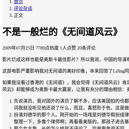
首页
评论杂谈
正文
不是一般烂的《无间道风云》
2009年07月25日
7789点热度
1人点赞
20条评论
影片烂成这样也能是奥斯卡最佳影片？所以我说，中国的导演
这部电影严重影响我对无间道的美好印象，本来回答了LiJi
如果我没看过香港的《无间道》，我会觉得《无间道风云》肯
风云》却能够成为奥斯卡最大赢家，让我有充分的理由相信：
先说演员，我对国外的演员了解不多，应该美国拍的也都是
词我就没听见他还说了什么，而且，喜怒形于色，这是做
扮演刘德华的那个人。刚开始的一场戏是刘德华假扮成律
整理一下，多像个律师啊；再看看美版的，那孩子进去基
那个女主角，长的怎么样就不评论了，毕竟审美观不同，