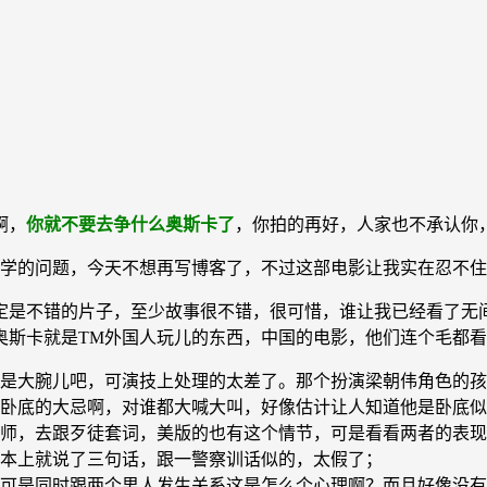
啊，
你就不要去争什么奥斯卡了
，你拍的再好，人家也不承认你
ng同学的问题，今天不想再写博客了，不过这部电影让我实在忍不
定是不错的片子，至少故事很不错，很可惜，谁让我已经看了无
奥斯卡就是TM外国人玩儿的东西，中国的电影，他们连个毛都
大腕儿吧，可演技上处理的太差了。那个扮演梁朝伟角色的孩子，
卧底的大忌啊，对谁都大喊大叫，好像估计让人知道他是卧底似
师，去跟歹徒套词，美版的也有这个情节，可是看看两者的表现
本上就说了三句话，跟一警察训话似的，太假了；
可是同时跟两个男人发生关系这是怎么个心理啊？而且好像没有