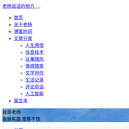
老杨说话的地方
首页
关于老杨
博客时间
文章分类
人生感悟
信息技术
往事随风
情感随笔
文学创作
生活记录
评论杂谈
人工智能
留言本
我是老杨
张驰有度 宠辱不惊