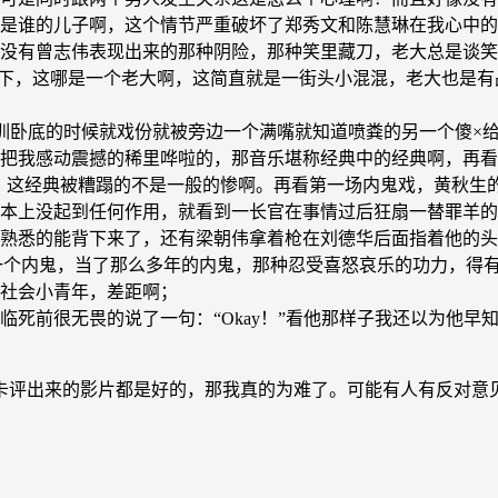
是谁的儿子啊，这个情节严重破坏了郑秀文和陈慧琳在我心中的
没有曾志伟表现出来的那种阴险，那种笑里藏刀，老大总是谈笑
己爽一下，这哪是一个老大啊，这简直就是一街头小混混，老大也
训卧底的时候就戏份就被旁边一个满嘴就知道喷粪的另一个傻×
把我感动震撼的稀里哗啦的，那音乐堪称经典中的经典啊，再看
乱叫，唉，这经典被糟蹋的不是一般的惨啊。再看第一场内鬼戏，黄
本上没起到任何作用，就看到一长官在事情过后狂扇一替罪羊的
熟悉的能背下来了，还有梁朝伟拿着枪在刘德华后面指着他的头，
道，一个内鬼，当了那么多年的内鬼，那种忍受喜怒哀乐的功力，
社会小青年，差距啊；
临死前很无畏的说了一句：“Okay！”看他那样子我还以为他
卡评出来的影片都是好的，那我真的为难了。可能有人有反对意