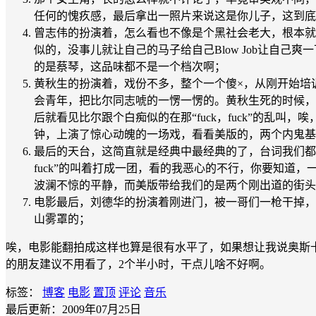
任何的愧疚感，最后拿出一照片来说这是你儿子，这到底
曾志伟的扮演着，怎么看也不像是个黑社会老大，根本就
似的，没事儿就让自己的马子给自己Blow Job让自
的是蔡琴，这品味都不是一个档次啊；
黄秋生的扮演着，戏份不多，整个一个傻×，从刚开始培
会青年，把比尔同志唬的一愣一愣的。黄秋生死的时候，
后就看见比尔跟个白痴似的在那“fuck，fuck”的
钟，上演了惊心动魄的一场戏，看看美版的，两个内鬼基
最后的天台，这简直就是经典中最经典的了，台词我们都
fuck”的叫着打成一团，看的我恶心的不行，你要知
波澜不惊的平静，而美版带给我们的是两个刚出道的街头
电影最后，刘德华的扮演着刚进门，被一哥们一枪干掉，
山雾罩的；
唉，电影能翻拍成这样也算是很有水平了，如果想让我说奥斯
的朋友建议不用看了，2个半小时，干点儿啥不好啊。
标签：
博客
电影
置顶
评论
音乐
最后更新：2009年07月25日