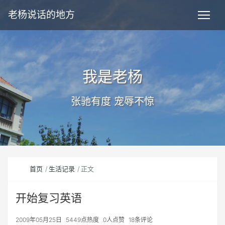
老杨说话的地方
我是老杨
张驰有度 宠辱不惊
首页
生活记录
正文
开始复习英语
2009年05月25日
5449点热度
0人点赞
18条评论