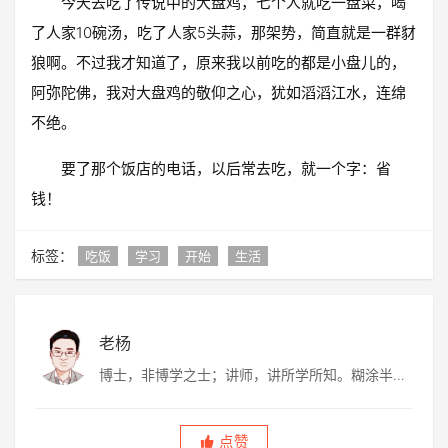
今天去吃了传说中的大盘鸡，七个人就吃一盘菜，喝
了人家10碗汤，吃了人家5头蒜，那架势，简直就是一群豺
狼啊。不过我才知道了，原来我以前吃的都是小盘儿的，
阿弥陀佛，我对大盘鸡的敬仰之心，犹如滔滔江水，连绵
不绝。
要了那个饭店的电话，以后常去吃，就一个字：省
钱！
标签：
吃饭
学习
开始
生活
老杨
博士，非博学之士；讲师，讲所学所知。糊涂半
生，虚度半世，唯愿平淡快乐，度过此生。
点赞