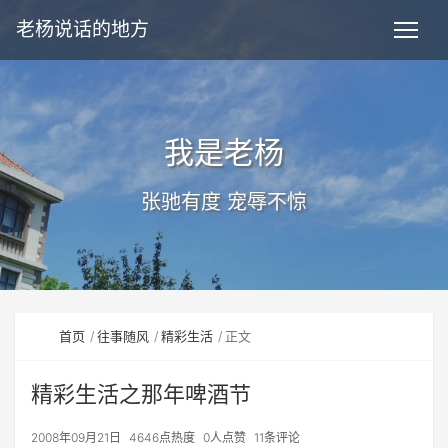
老杨说话的地方
我是老杨
张驰有度 宠辱不惊
首页
往事随风
精彩生活
正文
精彩生活之那年啤酒节
2008年09月21日
4646点热度
0人点赞
11条评论