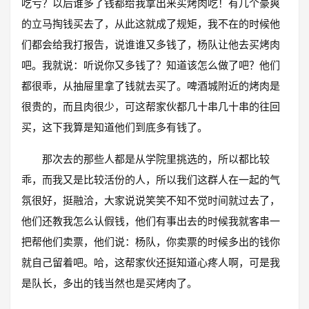
吃亏？以后谁多了钱都给我拿出来买烤肉吃！有几个豪爽
的立马掏钱买去了，从此这就成了规矩，我不在的时候他
们都会给我打报告，说谁谁又多钱了，杨队让他去买烤肉
吧。我就说：听说你又多钱了？知道该怎么做了吧？他们
都很乖，从抽屉里拿了钱就去买了。啤酒城附近的烤肉是
很贵的，而且肉很少，可这帮家伙都几十串几十串的往回
买，这下我算是知道他们到底多有钱了。
那次去的那些人都是从学院里挑选的，所以都比较
乖，而我又是比较活份的人，所以我们这群人在一起的气
氛很好，挺融洽，大家说说笑笑不知不觉时间就过去了，
他们还教我怎么认假钱，他们有事出去的时候我就客串一
把帮他们卖票，他们说：杨队，你卖票的时候多出的钱你
就自己留着吧。哈，这帮家伙还挺知道心疼人啊，可是我
是队长，多出的钱当然也是买烤肉了。