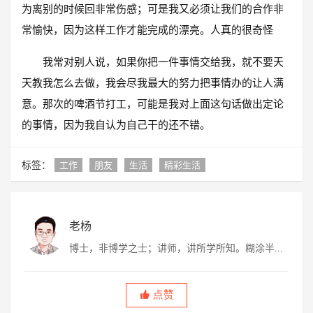
为离别的时候回非常伤感；可是我又必须让我们的合作非
常愉快，因为这样工作才能完成的漂亮。人真的很奇怪
我常对别人说，如果你把一件事情交给我，就不要天
天教我怎么去做，我会尽我最大的努力把事情办的让人满
意。那次的啤酒节打工，可能是我对上面这句话做出定论
的事情，因为我自认为自己干的还不错。
标签：
工作
朋友
生活
精彩生活
老杨
博士，非博学之士；讲师，讲所学所知。糊涂半
生，虚度半世，唯愿平淡快乐，度过此生。
点赞