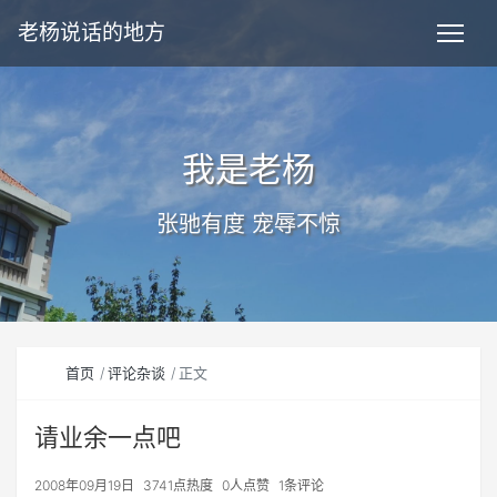
老杨说话的地方
我是老杨
张驰有度 宠辱不惊
首页
评论杂谈
正文
请业余一点吧
2008年09月19日
3741点热度
0人点赞
1条评论