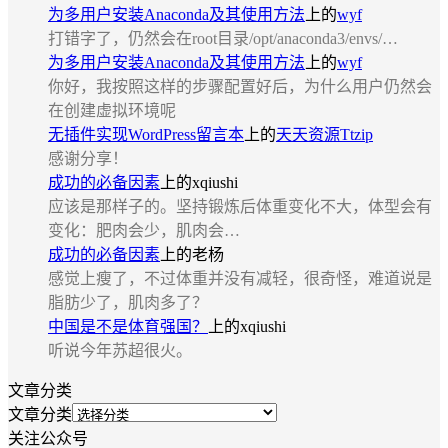
为多用户安装Anaconda及其使用方法
上的
wyf
打错字了，仍然会在root目录/opt/anaconda3/envs/…
为多用户安装Anaconda及其使用方法
上的
wyf
你好，我按照这样的步骤配置好后，为什么用户仍然会
在创建虚拟环境呢
无插件实现WordPress留言本
上的
天天资源Ttzip
感谢分享！
成功的必备因素
上的
xqiushi
应该是那样子的。坚持锻炼后体重变化不大，体型会有
变化：肥肉会少，肌肉会…
成功的必备因素
上的
老杨
感觉上瘦了，不过体重并没有减轻，很奇怪，难道说是
脂肪少了，肌肉多了？
中国是不是体育强国？
上的
xqiushi
听说今年苏超很火。
文章分类
文章分类
关注公众号