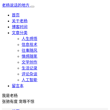
老杨说话的地方
首页
关于老杨
博客时间
文章分类
人生感悟
信息技术
往事随风
情感随笔
文学创作
生活记录
评论杂谈
人工智能
留言本
我是老杨
张驰有度 宠辱不惊