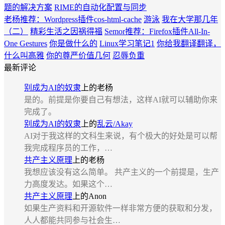
题的解决方案
RIME的自动化配置与同步
老杨推荐：Wordpress插件cos-html-cache
游泳
我在大学那几年
（二）
精彩生活之因祸得福
Semor推荐：Firefox插件All-In-
One Gestures
你是做什么的
Linux学习笔记1
你给我翻译翻译，
什么叫高雅
你的尊严价值几何
忍辱负重
最新评论
别成为AI的奴隶
上的
老杨
是的。前提是你要自己有想法，这样AI就可以辅助你来
完成了。
别成为AI的奴隶
上的
乱云/Akay
AI对于我这样的文科生来说，有个极大的好处是可以帮
我完成程序员的工作，…
共产主义原理
上的
老杨
我想应该没有这么简单。 共产主义的一个前提是，生产
力高度发达。如果这个…
共产主义原理
上的
Anon
如果生产资料和开源软件一样非常方便的获取和分发，
人人都能共同参与社会生…