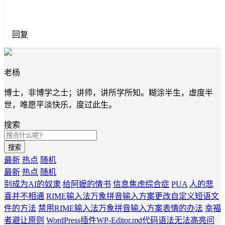
回复
老杨
博士，非博学之士；讲师，讲所学所知。糊涂半生，虚度半
世，唯愿平淡快乐，度过此生。
搜索
搜索
最新
热点
随机
最新
热点
随机
别成为AI的奴隶
给阿嬷的情书
信息焦虑综合症
PUA
人的悲
喜并不相通
RIME输入法万象拼音输入方案更改自定义短语文
件的方法
禁用RIME输入法万象拼音输入方案表情的办法
幸福
者避让原则
WordPress插件WP-Editor.md代码语法无法高亮问