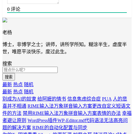
0
评论
老杨
博士，非博学之士；讲师，讲所学所知。糊涂半生，虚度半
世，唯愿平淡快乐，度过此生。
搜索
搜索
最新
热点
随机
最新
热点
随机
别成为AI的奴隶
给阿嬷的情书
信息焦虑综合症
PUA
人的悲
喜并不相通
RIME输入法万象拼音输入方案更改自定义短语文
件的方法
禁用RIME输入法万象拼音输入方案表情的办法
幸福
者避让原则
WordPress插件WP-Editor.md代码语法无法高亮问
题的解决方案
RIME的自动化配置与同步