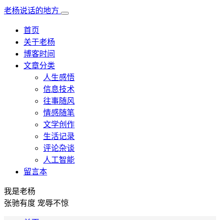
老杨说话的地方
首页
关于老杨
博客时间
文章分类
人生感悟
信息技术
往事随风
情感随笔
文学创作
生活记录
评论杂谈
人工智能
留言本
我是老杨
张驰有度 宠辱不惊