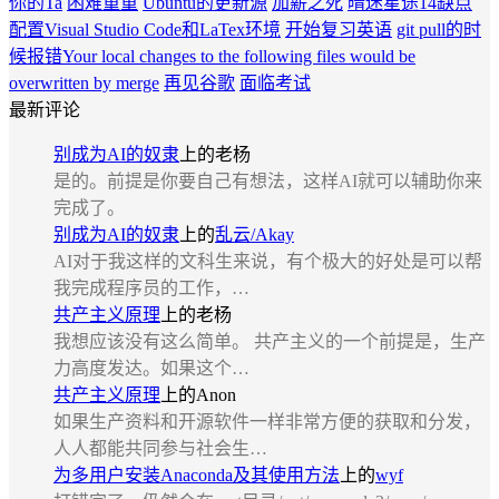
你的Ta
困难重重
Ubuntu的更新源
加薪之死
晴迷星途14缺点
配置Visual Studio Code和LaTex环境
开始复习英语
git pull的时
候报错Your local changes to the following files would be
overwritten by merge
再见谷歌
面临考试
最新评论
别成为AI的奴隶
上的
老杨
是的。前提是你要自己有想法，这样AI就可以辅助你来
完成了。
别成为AI的奴隶
上的
乱云/Akay
AI对于我这样的文科生来说，有个极大的好处是可以帮
我完成程序员的工作，…
共产主义原理
上的
老杨
我想应该没有这么简单。 共产主义的一个前提是，生产
力高度发达。如果这个…
共产主义原理
上的
Anon
如果生产资料和开源软件一样非常方便的获取和分发，
人人都能共同参与社会生…
为多用户安装Anaconda及其使用方法
上的
wyf