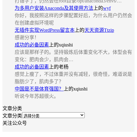
打错字了，仍然会在root目录/opt/anaconda3/envs/…
为多用户安装Anaconda及其使用方法
上的
wyf
你好，我按照这样的步骤配置好后，为什么用户仍然会
在创建虚拟环境呢
无插件实现WordPress留言本
上的
天天资源Ttzip
感谢分享！
成功的必备因素
上的
xqiushi
应该是那样子的。坚持锻炼后体重变化不大，体型会有
变化：肥肉会少，肌肉会…
成功的必备因素
上的
老杨
感觉上瘦了，不过体重并没有减轻，很奇怪，难道说是
脂肪少了，肌肉多了？
中国是不是体育强国？
上的
xqiushi
听说今年苏超很火。
文章分类
文章分类
关注公众号