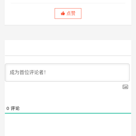
生，虚度半世，唯愿平淡快乐，度过此生。
点赞
0
评论