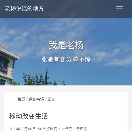
老杨说话的地方
我是老杨
张驰有度 宠辱不惊
首页
评论杂谈
正文
移动改变生活
2010年08月08日
5675点热度
0人点赞
2条评论