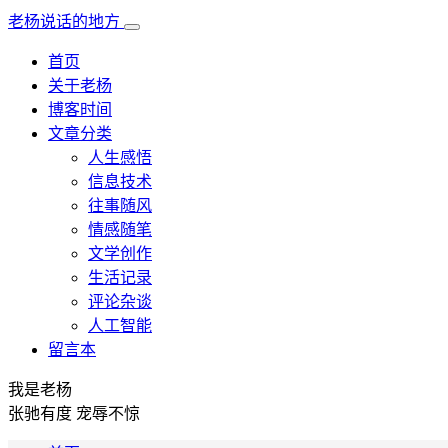
老杨说话的地方
首页
关于老杨
博客时间
文章分类
人生感悟
信息技术
往事随风
情感随笔
文学创作
生活记录
评论杂谈
人工智能
留言本
我是老杨
张驰有度 宠辱不惊