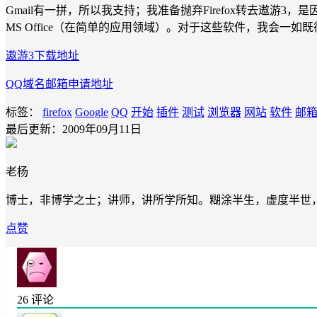
Gmail有一拼，所以我支持；我准备抛弃Firefox转去遨游3，
MS Office（在简单的应用领域）。对于这些软件，我会
遨游3下载地址
QQ域名邮箱申请地址
标签：
firefox
Google
QQ
开始
插件
测试
浏览器
网站
软件
邮
最后更新：2009年09月11日
老杨
博士，非博学之士；讲师，讲所学所知。糊涂半生，虚度半世
点赞
26
评论