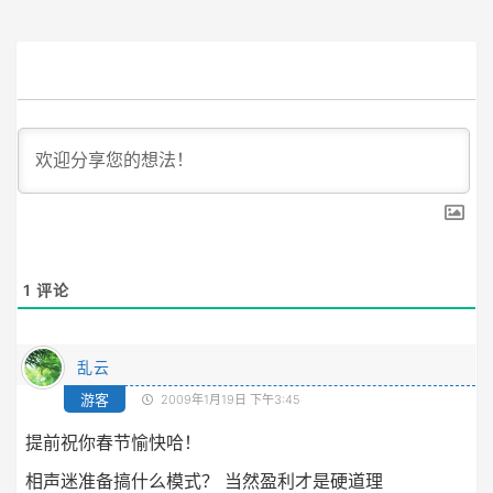
1
评论
乱云
游客
2009年1月19日 下午3:45
提前祝你春节愉快哈！
相声迷准备搞什么模式？ 当然盈利才是硬道理