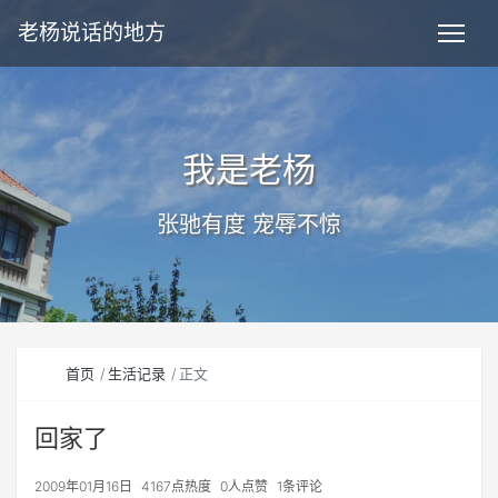
老杨说话的地方
我是老杨
张驰有度 宠辱不惊
首页
生活记录
正文
回家了
2009年01月16日
4167点热度
0人点赞
1条评论