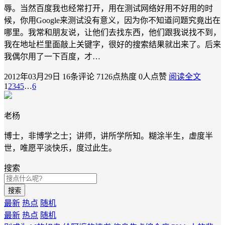
辱。当然百度我也经常打开，用在测试网络好用不好用的时
候，你用Google来测试没有意义，因为你不知道问题究竟出在
哪里。我常和朋友说，让他们去找东西，他们跟我说找不到，
我在地址栏里面敲上关键字，很好的搜索结果就出来了。后来
我偶尔用了一下百度，才…
2012年03月29日
16条评论
7126点热度
0人点赞
阅读全文
1
2
3
4
5
…
6
老杨
博士，非博学之士；讲师，讲所学所知。糊涂半生，虚度半
世，唯愿平淡快乐，度过此生。
搜索
搜索
最新
热点
随机
最新
热点
随机