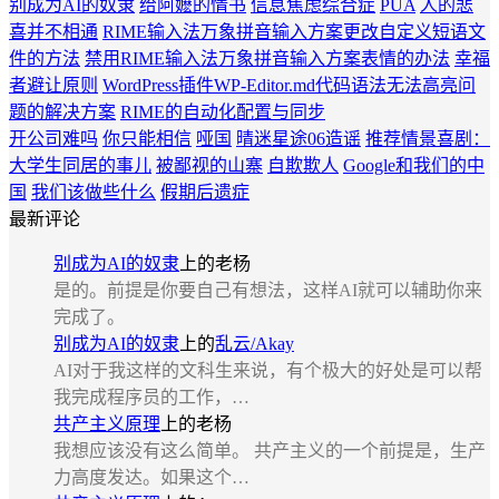
别成为AI的奴隶
给阿嬷的情书
信息焦虑综合症
PUA
人的悲
喜并不相通
RIME输入法万象拼音输入方案更改自定义短语文
件的方法
禁用RIME输入法万象拼音输入方案表情的办法
幸福
者避让原则
WordPress插件WP-Editor.md代码语法无法高亮问
题的解决方案
RIME的自动化配置与同步
开公司难吗
你只能相信
哑国
晴迷星途06造谣
推荐情景喜剧：
大学生同居的事儿
被鄙视的山寨
自欺欺人
Google和我们的中
国
我们该做些什么
假期后遗症
最新评论
别成为AI的奴隶
上的
老杨
是的。前提是你要自己有想法，这样AI就可以辅助你来
完成了。
别成为AI的奴隶
上的
乱云/Akay
AI对于我这样的文科生来说，有个极大的好处是可以帮
我完成程序员的工作，…
共产主义原理
上的
老杨
我想应该没有这么简单。 共产主义的一个前提是，生产
力高度发达。如果这个…