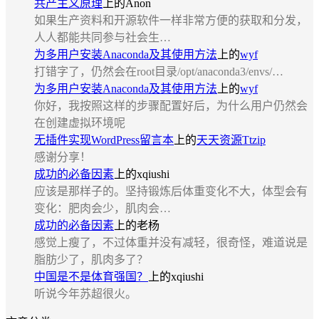
共产主义原理
上的
Anon
如果生产资料和开源软件一样非常方便的获取和分发，
人人都能共同参与社会生…
为多用户安装Anaconda及其使用方法
上的
wyf
打错字了，仍然会在root目录/opt/anaconda3/envs/…
为多用户安装Anaconda及其使用方法
上的
wyf
你好，我按照这样的步骤配置好后，为什么用户仍然会
在创建虚拟环境呢
无插件实现WordPress留言本
上的
天天资源Ttzip
感谢分享！
成功的必备因素
上的
xqiushi
应该是那样子的。坚持锻炼后体重变化不大，体型会有
变化：肥肉会少，肌肉会…
成功的必备因素
上的
老杨
感觉上瘦了，不过体重并没有减轻，很奇怪，难道说是
脂肪少了，肌肉多了？
中国是不是体育强国？
上的
xqiushi
听说今年苏超很火。