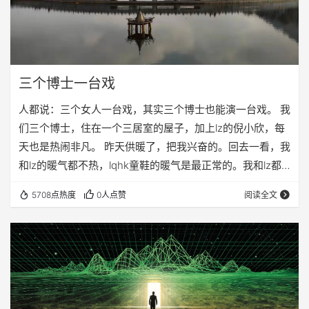
三个博士一台戏
人都说：三个女人一台戏，其实三个博士也能演一台戏。 我
们三个博士，住在一个三居室的屋子，加上lz的倪小欣，每
天也是热闹非凡。 昨天供暖了，把我兴奋的。回去一看，我
和lz的暖气都不热，lqhk童鞋的暖气是最正常的。我和lz都
以为是时间太短，慢慢就好了，可是越来越觉得不对，完全
5708点热度
0人点赞
阅读全文
没道理。然后我暂停了正在看的《LOST》，爬起来研究暖
气片的结构。 我把我的和lz的暖气片上的两个阀门拧来拧去
也没见效果，lqhk和倪小欣也过来凑热闹，四个人挤成一堆
讨论的不亦乐乎。最后我得出一个结论：热水压根儿也没流
进暖气片去。倪小欣首先赞同，…