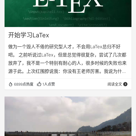
开始学习LaTex
做为一个毁人不倦的研究型人才，不会用LaTex总归不好
吧。 之前听说过LaTex，但是总觉得很复杂，尝试了几次都
放弃了，我不是一个特别有耐心的人，很多时候的失败也来
源于此。上次红围脖说我：你没有王老师厉害。我说为什
么，她说：因为王老师会用LaTex。由此可见，LaTex是多
6899点热度
1人点赞
阅读全文
么重要。 后来封闭起来编写教材的时候，再次提到LaTex的
事情，是因为我们在用Word编写，多个人合并在一起的时
候格式全部都错了，最后找了几个学生，光格式就调整了一
天多。于是王老师念起LaTex的好，说如果是用LaTex，就
不会出现这样的事情。然…