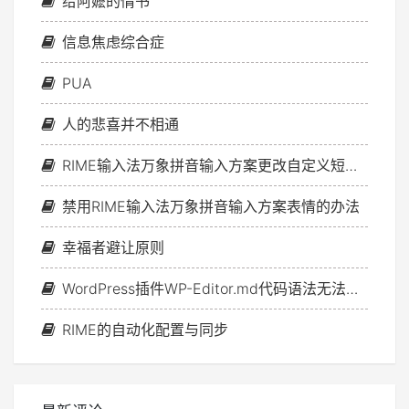
给阿嬷的情书
信息焦虑综合症
PUA
人的悲喜并不相通
RIME输入法万象拼音输入方案更改自定义短语文件的方法
禁用RIME输入法万象拼音输入方案表情的办法
幸福者避让原则
WordPress插件WP-Editor.md代码语法无法高亮问题的解决方案
RIME的自动化配置与同步