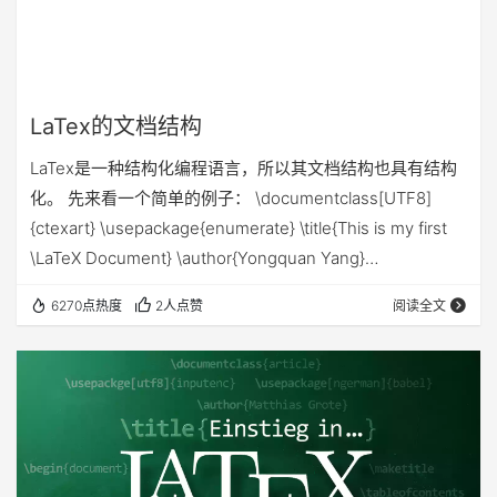
LaTex的文档结构
LaTex是一种结构化编程语言，所以其文档结构也具有结构
化。 先来看一个简单的例子： \documentclass[UTF8]
{ctexart} \usepackage{enumerate} \title{This is my first
\LaTeX Document} \author{Yongquan Yang}
\date{\today} \begin{document} \maketitle 我在这里给大
6270点热度
2人点赞
阅读全文
家讲一个故事。 \end{document} 效果如下图所示： 在
\begin{document}开始之…